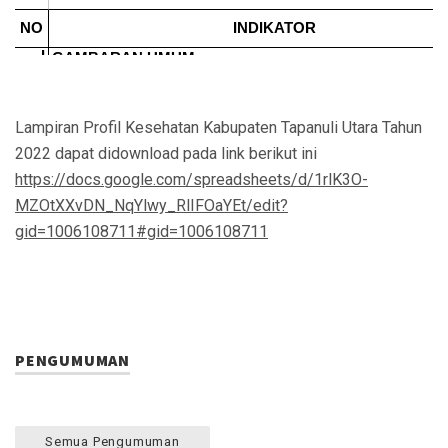
Lampiran Profil Kesehatan Kabupaten Tapanuli Utara Tahun
2022 dapat didownload pada link berikut ini
https://docs.google.com/spreadsheets/d/1rlK3O-
MZOtXXvDN_NqYlwy_RlIFOaYEt/edit?
gid=1006108711#gid=1006108711
PENGUMUMAN
Semua Pengumuman